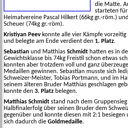
die Matte. 
starteten für
Heimatvereine Pascal Hilkert (66kg gr.-röm.) und
Scheuer (74kg gr.-röm).
Kristiyan Peev
konnte alle vier Kämpfe vorzeiti
und belegte am Ende verdient den
1. Platz
.
Sebastian
und Matthias
Schmidt
hatten es in de
Gewichtsklasse bis 74kg Freistil schon etwas sc
konnten aber trotzdem voll und ganz überzeug
Medaillen gewinnen. Sebastian musste sich ledi
Schweizer-Meister, Tobias Portmann, und im Hal
seinem älteren Bruder Matthias geschlagen ge
konnte den
3. Platz
belegen.
Matthias
Schmidt
stand nach dem Gruppensieg
Halbfinalerfolg über seinen Bruder dem Schwei
gegenüber und konnte diesen mit 2:1 besiegen 
sich dadurch die
Goldmedaille
.