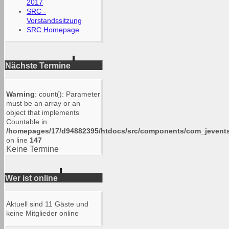
2017
SRC -
Vorstandssitzung
SRC Homepage
Nächste Termine
Warning
: count(): Parameter
must be an array or an
object that implements
Countable in
/homepages/17/d94882395/htdocs/src/components/com_jevents/
on line
147
Keine Termine
Wer ist online
Aktuell sind 11 Gäste und
keine Mitglieder online