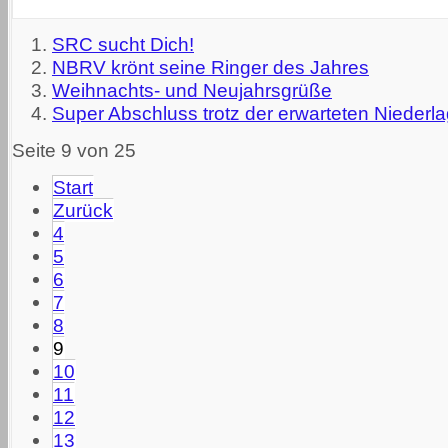
SRC sucht Dich!
NBRV krönt seine Ringer des Jahres
Weihnachts- und Neujahrsgrüße
Super Abschluss trotz der erwarteten Niederl
Seite 9 von 25
Start
Zurück
4
5
6
7
8
9
10
11
12
13