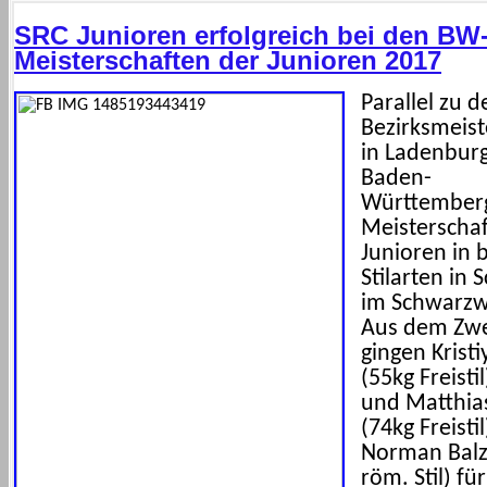
SRC Junioren erfolgreich bei den BW
Meisterschaften der Junioren 2017
Parallel zu d
Bezirksmeist
in Ladenburg
Baden-
Württemberg
Meisterscha
Junioren in 
Stilarten in
im Schwarzwa
Aus dem Zwe
gingen Krist
(55kg Freisti
und Matthia
(74kg Freisti
Norman Balz 
röm. Stil) fü