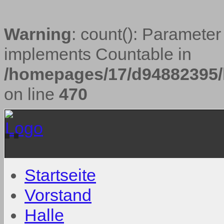
Warning
: count(): Parameter
implements Countable in
/homepages/17/d94882395/h
on line
470
Startseite
Vorstand
Halle