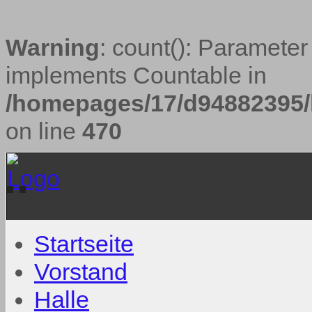
Warning
: count(): Parameter
implements Countable in
/homepages/17/d94882395/h
on line
470
Startseite
Vorstand
Halle