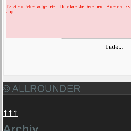
© ALLROUNDER
↑↑↑
Archiv