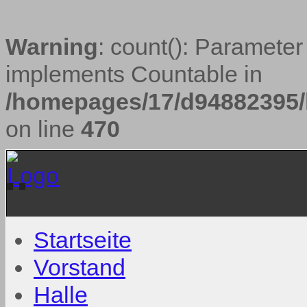
Warning
: count(): Parameter
implements Countable in
/homepages/17/d94882395/h
on line
470
Startseite
Vorstand
Halle