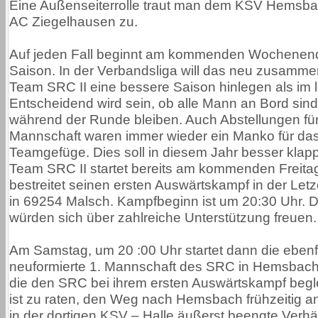
Eine Außenseiterrolle traut man dem KSV Hemsb
AC Ziegelhausen zu.
Auf jeden Fall beginnt am kommenden Wochenen
Saison. In der Verbandsliga will das neu zusamme
Team SRC II eine bessere Saison hinlegen als im l
Entscheidend wird sein, ob alle Mann an Bord sind
während der Runde bleiben. Auch Abstellungen für
Mannschaft waren immer wieder ein Manko für da
Teamgefüge. Dies soll in diesem Jahr besser klap
Team SRC II startet bereits am kommenden Freita
bestreitet seinen ersten Auswärtskampf in der Let
in 69254 Malsch. Kampfbeginn ist um 20:30 Uhr. D
würden sich über zahlreiche Unterstützung freuen.
Am Samstag, um 20 :00 Uhr startet dann die ebenf
neuformierte 1. Mannschaft des SRC in Hemsbach.
die den SRC bei ihrem ersten Auswärtskampf begle
ist zu raten, den Weg nach Hemsbach frühzeitig an
in der dortigen KSV – Halle äußerst beengte Verhä