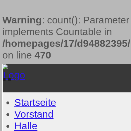
Warning
: count(): Parameter
implements Countable in
/homepages/17/d94882395/h
on line
470
Startseite
Vorstand
Halle