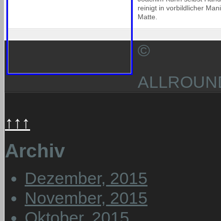
reinigt in vorbildlicher Man
Matte.
©
ALLROUN
↑↑↑
Archiv
Dezember, 2015
November, 2015
Oktober, 2015