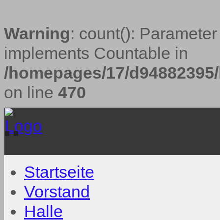
Warning
: count(): Parameter
implements Countable in
/homepages/17/d94882395/h
on line
470
Startseite
Vorstand
Halle