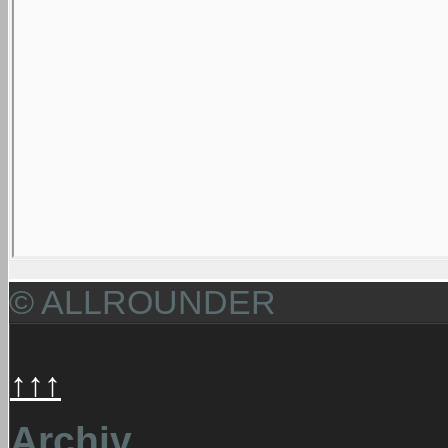
© ALLROUNDER
↑↑↑
Archiv