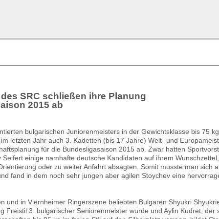
 des SRC schließen ihre Planung
Saison 2015 ab
lentierten bulgarischen Juniorenmeisters in der Gewichtsklasse bis 75 k
r im letzten Jahr auch 3. Kadetten (bis 17 Jahre) Welt- und Europameis
haftsplanung für die Bundesligasaison 2015 ab. Zwar hatten Sportvors
 Seifert einige namhafte deutsche Kandidaten auf ihrem Wunschzettel,
rientierung oder zu weiter Anfahrt absagten. Somit musste man sich a
nd fand in dem noch sehr jungen aber agilen Stoychev eine hervorra
 und in Viernheimer Ringerszene beliebten Bulgaren Shyukri Shyukrie
kg Freistil 3. bulgarischer Seniorenmeister wurde und Aylin Kudret, der 