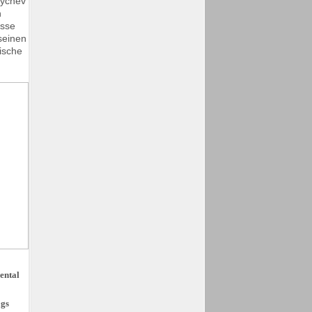
oychev
n
asse
seinen
ische
ental
ags