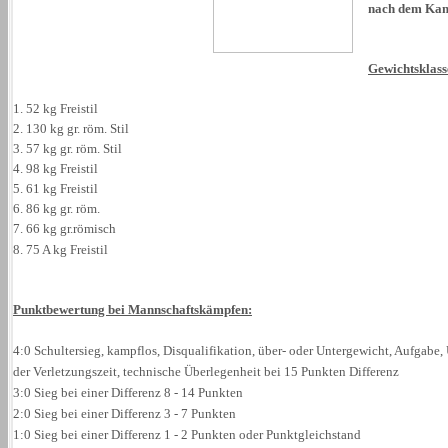
nach dem Kamp
Gewichtsklass
1. 52 kg Freistil
2. 130 kg gr. röm. Stil
3. 57 kg gr. röm. Stil
4. 98 kg Freistil
5. 61 kg Freistil
6. 86 kg gr. röm.
7. 66 kg gr.römisch
8. 75 A kg Freistil
Punktbewertung bei Mannschaftskämpfen:
4:0 Schultersieg, kampflos, Disqualifikation, über- oder Untergewicht, Aufgabe,
der Verletzungszeit, technische Überlegenheit bei 15 Punkten Differenz
3:0 Sieg bei einer Differenz 8 - 14 Punkten
2:0 Sieg bei einer Differenz 3 - 7 Punkten
1:0 Sieg bei einer Differenz 1 - 2 Punkten oder Punktgleichstand