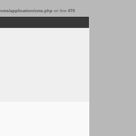
/cms/application/cms.php
on line
470