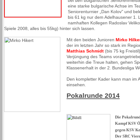
bei den bulgarischen Seniorenmeister
eine starke bulgarische Achse im Te
Seniorenturnier „Dan Kolov" und bele
bis 61 kg nur dem Adelhausener 1.
namhaften Kollegen Radoslav Veliko
Spiele 2008, alles bis 55kg) hinter sich lassen.
Mit den beiden Junioren
Mirko Hilke
der im letzten Jahr so stark im Regi
Matthias Schmidt
(bis 75 kg Freisti
Verjüngung des Teams vorangetriebe
weiterhin die Treue halten, gehen S
Klassenerhalt in der 2. Bundesliga W
Den kompletter Kader kann man im Ap
einsehen.
Pokalrunde 2014
Die Pokalrund
Kampf KSV Ös
gegen KSV Ke
Der SRC Viernh