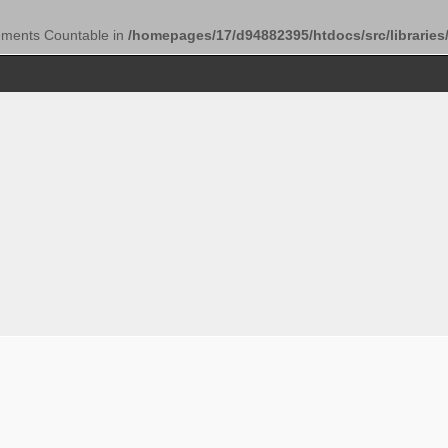
lements Countable in
/homepages/17/d94882395/htdocs/src/libraries