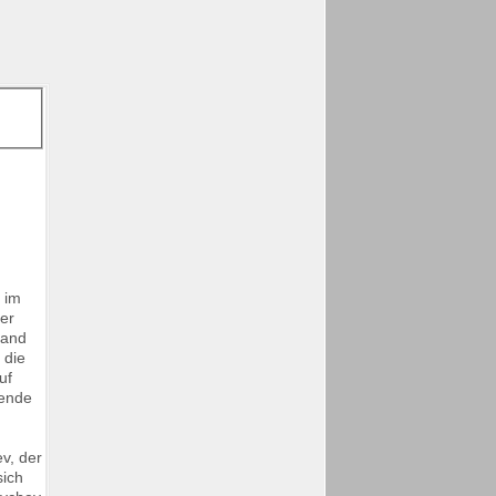
g im
ter
tand
 die
uf
gende
v, der
sich