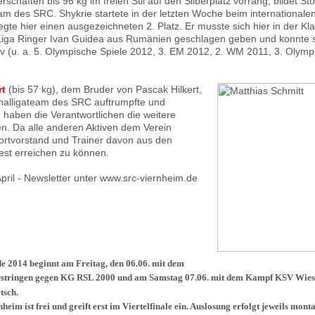
schaften bis 96 kg im freien Stil auf den Silberplatz vorrang, bildet St
am des SRC. Shykrie startete in der letzten Woche beim internationale
gte hier einen ausgezeichneten 2. Platz. Er musste sich hier in der Kl
 Liga Ringer Ivan Guidea aus Rumänien geschlagen geben und konnte 
v (u. a. 5. Olympische Spiele 2012, 3. EM 2012, 2. WM 2011, 3. Olymp
rt
(bis 57 kg), dem Bruder von Pascak Hilkert,
onalligateam des SRC auftrumpfte und
l) haben die Verantwortlichen die weitere
n. Da alle anderen Aktiven dem Verein
portvorstand und Trainer davon aus den
est erreichen zu können.
ril - Newsletter unter www.src-viernheim.de
e 2014 beginnt am Freitag, den 06.06. mit dem
tringen gegen KG RSL 2000 und am Samstag 07.06. mit dem Kampf KSV Wies
tsch.
eim ist frei und greift erst im Viertelfinale ein. Auslosung erfolgt jeweils mont