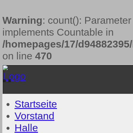
Warning
: count(): Parameter
implements Countable in
/homepages/17/d94882395/h
on line
470
Startseite
Vorstand
Halle