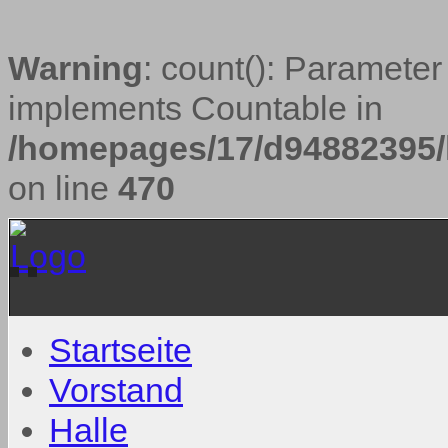
Warning
: count(): Parameter
implements Countable in
/homepages/17/d94882395/h
on line
470
Startseite
Vorstand
Halle