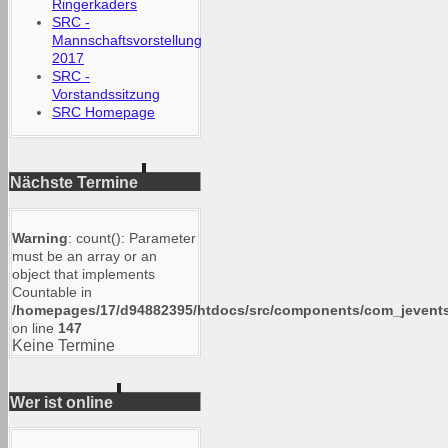
Ringerkaders
SRC -
Mannschaftsvorstellung
2017
SRC -
Vorstandssitzung
SRC Homepage
Nächste Termine
Warning
: count(): Parameter
must be an array or an
object that implements
Countable in
/homepages/17/d94882395/htdocs/src/components/com_jevents/
on line
147
Keine Termine
Wer ist online